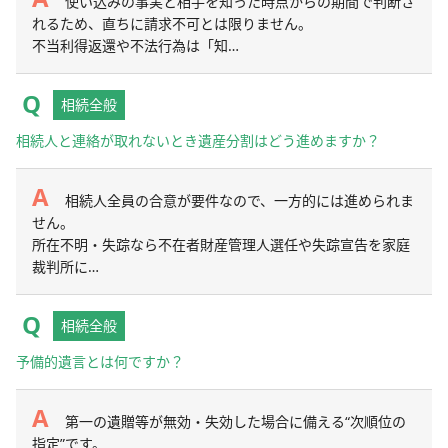
使い込みの事実と相手を知った時点からの期間で判断さ
れるため、直ちに請求不可とは限りません。
不当利得返還や不法行為は「知…
相続全般
相続人と連絡が取れないとき遺産分割はどう進めますか？
相続人全員の合意が要件なので、一方的には進められま
せん。
所在不明・失踪なら不在者財産管理人選任や失踪宣告を家庭
裁判所に…
相続全般
予備的遺言とは何ですか？
第一の遺贈等が無効・失効した場合に備える“次順位の
指定”です。