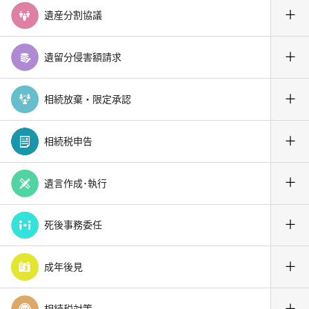
＋
遺産分割協議
＋
遺留分侵害額請求
＋
相続放棄・限定承認
＋
相続税申告
＋
遺言作成･執行
＋
死後事務委任
＋
成年後見
＋
相続税対策