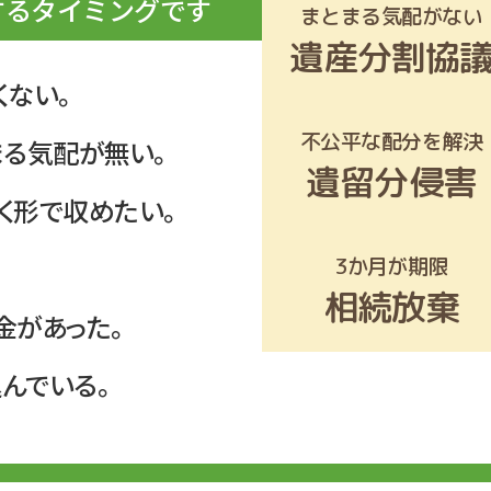
するタイミングです
まとまる気配がない
遺産分割協
くない。
不公平な配分を解決
まる気配が無い。
遺留分侵害
く形で収めたい。
3か月が期限
相続放棄
金があった。
んでいる。