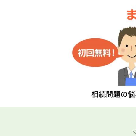
分)
を
弁
護
士
に
相
談
す
る
な
ら
｜
東
京
新
宿
法