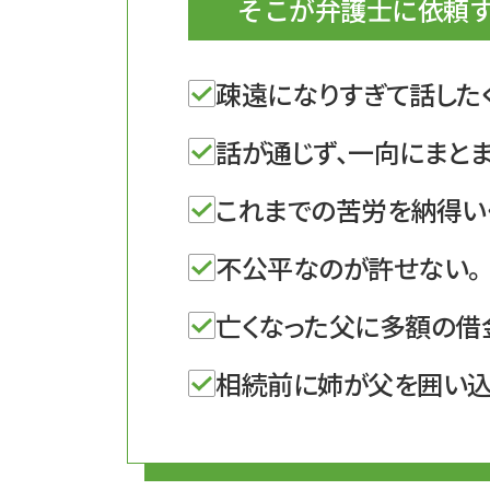
そこが弁護士に依頼
横
浜/
千
葉
疎遠になりすぎて話した
で
遺
話が通じず、一向にまと
産
相
これまでの苦労を納得い
続
問
不公平なのが許せない。
題
(遺
亡くなった父に多額の借
産
分
相続前に姉が父を囲い込
割
や
遺
留