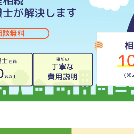
産相続
護士が解決します
相談無料
相
1
護士
事前の
在籍
丁寧な
0
(※
費用説明
名以上