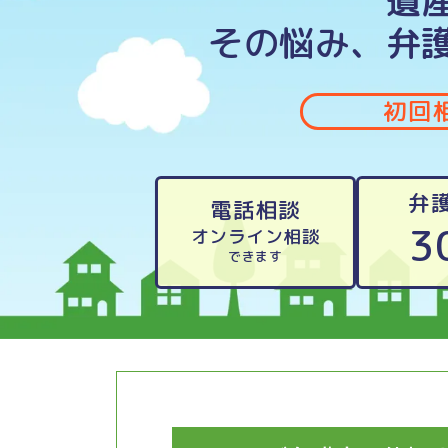
遺
その悩み、弁
初回
弁
電話相談
3
オンライン相談
できます
新
宿/
大
宮/