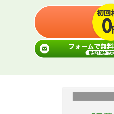
律
事
初回
0
務
所
フォームで無料
最短30秒で