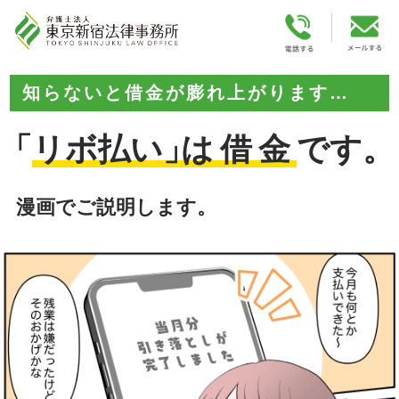
知らないと借金が膨れ上がります…
「
リボ払い」
は借金
です。
漫画でご説明します。