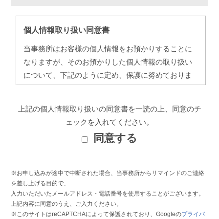
個人情報取り扱い同意書
当事務所はお客様の個人情報をお預かりすることに
なりますが、そのお預かりした個人情報の取り扱い
について、下記のように定め、保護に努めておりま
す。
上記の個人情報取り扱いの同意書を一読の上、同意のチ
【利用目的】
ェックを入れてください。
お問い合わせへの対応、サービスに関するご案内
同意する
（メールマガジン等を含む）、広告配信・効果測
定・最適化に使用いたします。
※お申し込みが途中で中断された場合、当事務所からリマインドのご連絡
【ご連絡方法】
を差し上げる目的で、
当事務所では、ご連絡方法にご入力いただいた電話
入力いただいたメールアドレス・電話番号を使用することがございます。
上記内容に同意のうえ、ご入力ください。
番号、メールアドレスに加え、電話番号を宛先とし
※このサイトはreCAPTCHAによって保護されており、Googleの
プライバ