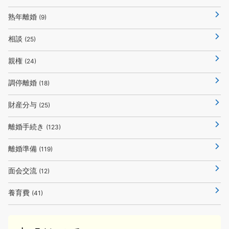
熟年離婚
(9)
相談
(25)
親権
(24)
調停離婚
(18)
財産分与
(25)
離婚手続き
(123)
離婚準備
(119)
面会交流
(12)
養育費
(41)