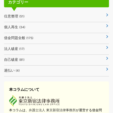
カテゴリー
任意整理
(51)
個人再生
(34)
借金問題全般
(175)
法人破産
(17)
自己破産
(81)
過払い
(4)
本コラムについて
本コラムは、
弁護士法人 東京新宿法律事務所
が運営する借金問