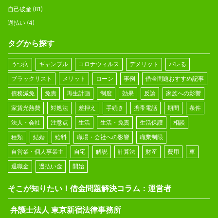
自己破産
(81)
過払い
(4)
タグから探す
うつ病
ギャンブル
コロナウィルス
デメリット
バレる
ブラックリスト
メリット
ローン
事例
借金問題おすすめ記事
債務減免
免責
再生計画
制度
効果
反論
家族への影響
家賃光熱費
対処法
差押え
手続き
携帯電話
期間
条件
法人・会社
注意点
生活
生活・免責
生活保護
相談
種類
結婚
給料
職場・会社への影響
職業制限
自営業・個人事業主
自宅
解説
計算法
財産
費用
車
退職金
過払い金
開始
そこが知りたい！借金問題解決コラム：運営者
弁護士法人 東京新宿法律事務所