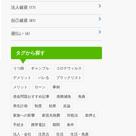
法人破産
(17)
自己破産
(81)
過払い
(4)
タグから探す
うつ病
ギャンブル
コロナウィルス
デメリット
バレる
ブラックリスト
メリット
ローン
事例
借金問題おすすめ記事
債務減免
免責
再生計画
制度
効果
反論
家族への影響
家賃光熱費
対処法
差押え
手続き
携帯電話
期間
条件
法人・会社
注意点
生活
生活・免責