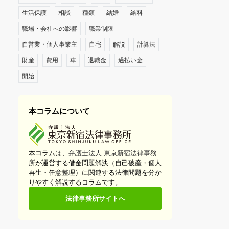
生活保護
相談
種類
結婚
給料
職場・会社への影響
職業制限
自営業・個人事業主
自宅
解説
計算法
財産
費用
車
退職金
過払い金
開始
本コラムについて
本コラムは、
弁護士法人 東京新宿法律事務
所
が運営する借金問題解決（自己破産・個人
再生・任意整理）に関連する法律問題を分か
りやすく解説するコラムです。
法律事務所サイトへ