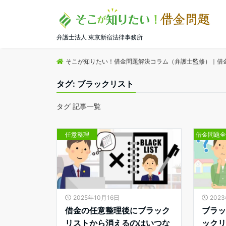
弁護士法人 東京新宿法律事務所
そこが知りたい！借金問題解決コラム（弁護士監修）｜借
タグ:
ブラックリスト
タグ 記事一覧
任意整理
借金問題
2025年10月16日
202
借金の任意整理後にブラック
ブラ
リストから消えるのはいつな
ック