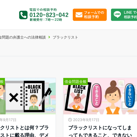
金問題の弁護士への法律相談
ブラックリスト
全般
借金問題全般
3年9月17日
2023年9月17日
ックリストとは何？ブラ
ブラックリストになってしま
リストに載る理由、デメ
ってもできること、できない