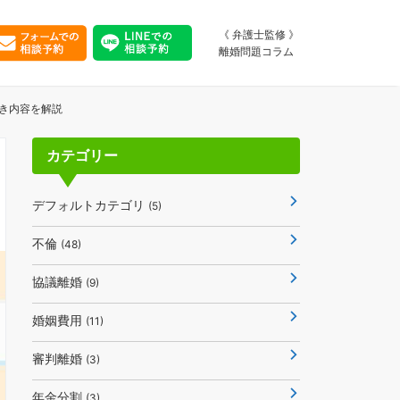
《 弁護士監修 》
離婚問題コラム
゙き内容を解説
カテゴリー
デフォルトカテゴリ
(5)
不倫
(48)
協議離婚
(9)
婚姻費用
(11)
審判離婚
(3)
年金分割
(3)