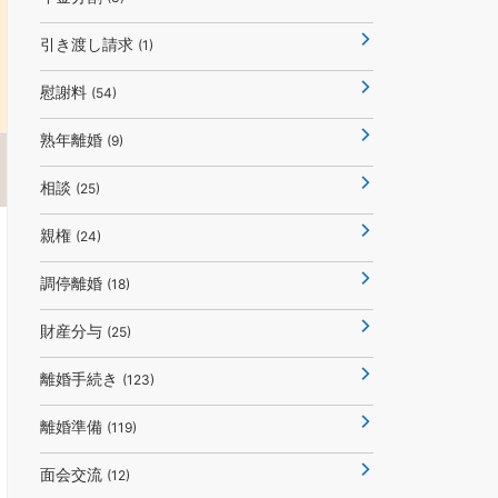
引き渡し請求
(1)
慰謝料
(54)
熟年離婚
(9)
相談
(25)
親権
(24)
調停離婚
(18)
財産分与
(25)
離婚手続き
(123)
離婚準備
(119)
面会交流
(12)