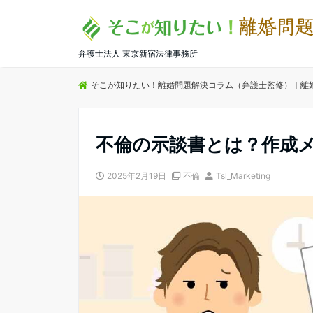
弁護士法人 東京新宿法律事務所
そこが知りたい！離婚問題解決コラム（弁護士監修）｜離
不倫の示談書とは？作成メ
2025年2月19日
不倫
Tsl_Marketing