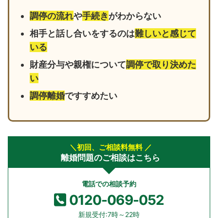
調停の流れ
や
手続き
がわからない
相手と話し合いをするのは
難しいと感じて
いる
財産分与や親権について
調停で取り決めた
い
調停離婚
ですすめたい
＼初回、ご相談料無料 ／
離婚問題のご相談はこちら
電話での相談予約
0120-069-052
新規受付:7時～22時