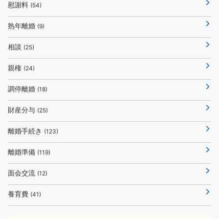
慰謝料
(54)
熟年離婚
(9)
相談
(25)
親権
(24)
調停離婚
(18)
財産分与
(25)
離婚手続き
(123)
離婚準備
(119)
面会交流
(12)
養育費
(41)