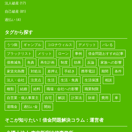
法人破産
(17)
自己破産
(81)
過払い
(4)
タグから探す
うつ病
ギャンブル
コロナウィルス
デメリット
バレる
ブラックリスト
メリット
ローン
事例
借金問題おすすめ記事
債務減免
免責
再生計画
制度
効果
反論
家族への影響
家賃光熱費
対処法
差押え
手続き
携帯電話
期間
条件
法人・会社
注意点
生活
生活・免責
生活保護
相談
種類
結婚
給料
職場・会社への影響
職業制限
自営業・個人事業主
自宅
解説
計算法
財産
費用
車
退職金
過払い金
開始
そこが知りたい！借金問題解決コラム：運営者