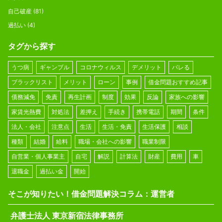
自己破産
(81)
過払い
(4)
タグから探す
うつ病
ギャンブル
コロナウィルス
デメリット
バレる
ブラックリスト
メリット
ローン
事例
借金問題おすすめ記事
債務減免
免責
再生計画
制度
効果
反論
家族への影響
家賃光熱費
対処法
差押え
手続き
携帯電話
期間
条件
法人・会社
注意点
生活
生活・免責
生活保護
相談
種類
結婚
給料
職場・会社への影響
職業制限
自営業・個人事業主
自宅
解説
計算法
財産
費用
車
退職金
過払い金
開始
そこが知りたい！借金問題解決コラム：運営者
弁護士法人 東京新宿法律事務所