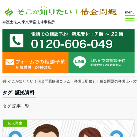
menu
弁護士法人 東京新宿法律事務所
そこが知りたい！借金問題解決コラム（弁護士監修）｜借金問題の弁護士への
タグ:
証拠資料
タグ 記事一覧
個人再生