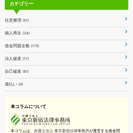
カテゴリー
任意整理
(51)
個人再生
(34)
借金問題全般
(175)
法人破産
(17)
自己破産
(81)
過払い
(4)
本コラムについて
本コラムは、
弁護士法人 東京新宿法律事務所
が運営する借金問