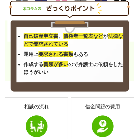
自己破産申立書
、
債権者一覧表など
が
法律な
どで要求されている
運用上
要求される書類
もある
作成する
書類が多い
ので弁護士に依頼をした
ほうがいい
相談の流れ
借金問題の費用