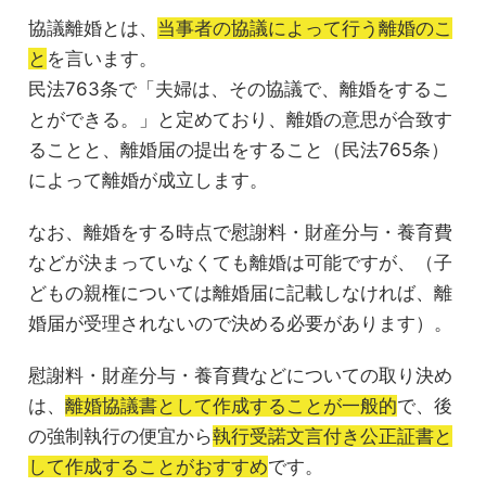
協議離婚とは、
当事者の協議によって行う離婚のこ
と
を言います。
民法763条で「夫婦は、その協議で、離婚をするこ
とができる。」と定めており、離婚の意思が合致す
ることと、離婚届の提出をすること（民法765条）
によって離婚が成立します。
なお、離婚をする時点で慰謝料・財産分与・養育費
などが決まっていなくても離婚は可能ですが、（子
どもの親権については離婚届に記載しなければ、離
婚届が受理されないので決める必要があります）。
慰謝料・財産分与・養育費などについての取り決め
は、
離婚協議書として作成することが一般的
で、後
の強制執行の便宜から
執行受諾文言付き公正証書と
して作成することがおすすめ
です。