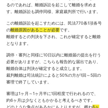
るのであれば、離婚訴訟を起こして離婚を求めま
す。離婚訴訟も調停同様、家庭裁判所で行います。
この離婚訴訟を起こすためには、民法770条1項各号
の
離婚原因があることが必要
です。
離婚するとの判決を下され、これが確定すると離婚
となります。
調停・審判と同様に10日以内に離婚届の提出を行う
必要がありますが、こちらも報告的な届出であり、
離婚自体は判決が確定すると成立します。
裁判離婚は司法統計によると50%の方が1回～5回の
審理で終了しています。
審理は1ヶ月～1ヶ月半に1回程度で行われるので、
約6ヶ月は少なくともかかると考えるべきです。
どのような争点があるかにもよりますが、概ね
6ヶ