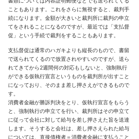
書類については内容証明郵便などでも送られてくる
こともあります。これをさらに無視すると、裁判手
続になります。金額が大きいと裁判所に裁判の申立
てをされることになるのですが、最近では「支払督
促」という手続で裁判をすることもあります。
支払督促は通常のハガキよりも縦長のもので、書留
で送られてくるので放置されやすいのですが、送ら
れてきてから2週間何の対応もしないと、強制執行
ができる仮執行宣言というものを裁判所が出すこと
になっており、そのまま差し押さえができるもので
す。
消費者金融が勝訴判決をとり、仮執行宣言をもらう
と、強制執行の申立てを行い、裁判所はその申立て
に従って会社に対して給与を差し押さえた旨を送達
します。そうすると会社は、差し押さえられた給与
については、直接債権者＝消費者金融に支払うこと