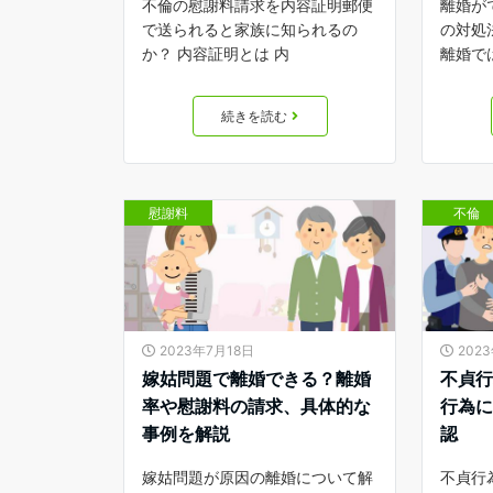
不倫の慰謝料請求を内容証明郵便
離婚が
で送られると家族に知られるの
の対処
か？ 内容証明とは 内
離婚で
続きを読む
慰謝料
不倫
2023年7月18日
202
嫁姑問題で離婚できる？離婚
不貞
率や慰謝料の請求、具体的な
行為
事例を解説
認
嫁姑問題が原因の離婚について解
不貞行