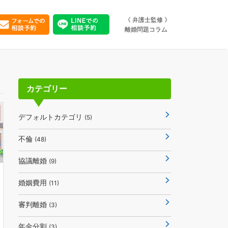
《 弁護士監修 》
離婚問題コラム
カテゴリー
デフォルトカテゴリ
(5)
不倫
(48)
協議離婚
(9)
婚姻費用
(11)
審判離婚
(3)
年金分割
(3)