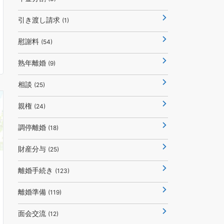
引き渡し請求
(1)
慰謝料
(54)
熟年離婚
(9)
相談
(25)
親権
(24)
調停離婚
(18)
財産分与
(25)
離婚手続き
(123)
離婚準備
(119)
面会交流
(12)