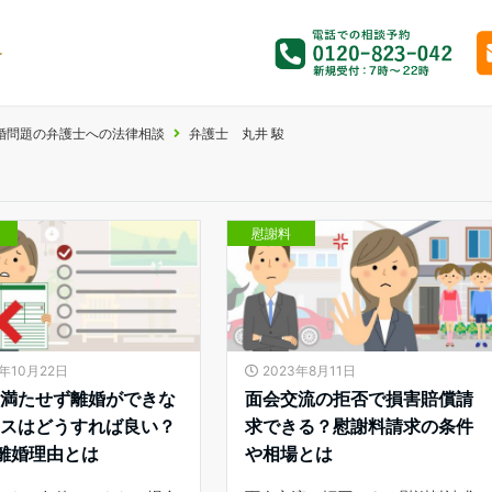
婚問題の弁護士への法律相談
弁護士 丸井 駿
慰謝料
3年10月22日
2023年8月11日
を満たせず離婚ができな
面会交流の拒否で損害賠償請
ースはどうすれば良い？
求できる？慰謝料請求の条件
離婚理由とは
や相場とは