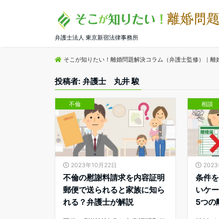
弁護士法人 東京新宿法律事務所
そこが知りたい！離婚問題解決コラム（弁護士監修）｜離
投稿者:
弁護士 丸井 駿
不倫
相談
2023年10月22日
202
不倫の慰謝料請求を内容証明
条件
郵便で送られると家族に知ら
いケ
れる？弁護士が解説
5つの