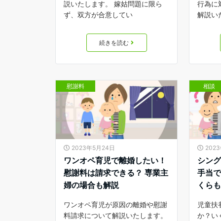
説いたします。 嫁姑問題に限ら
行為に
ず、双方が合意してい
解説い
続きを読む
慰謝料
相談
2023年5月24日
202
ワンオペ育児で離婚したい！
シン
慰謝料は請求できる？ 専業主
手当
婦の場合も解説
くら
ワンオペ育児が原因の離婚や慰謝
児童扶
料請求について解説いたします。
か？い