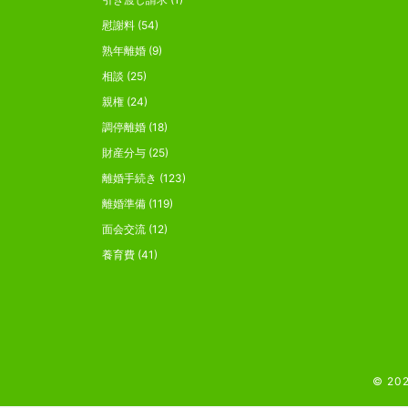
慰謝料
(54)
熟年離婚
(9)
相談
(25)
親権
(24)
調停離婚
(18)
財産分与
(25)
離婚手続き
(123)
離婚準備
(119)
面会交流
(12)
養育費
(41)
© 202