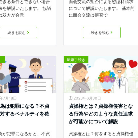
できる条件とできない場合
面会交流の拒否による慰謝料請求
法を解説いたします。 協議
について解説いたします。 基本的
は双方が合意
に面会交流は拒否で
続きを読む
続きを読む
離婚手続き
3年7月18日
2023年6月30日
行為は犯罪になる？不貞
貞操権とは？貞操権侵害とな
に対するペナルティを確
る行為やどのような責任追求
が可能かについて解説
為が犯罪になるかと、不貞
貞操権とは？何をすると貞操権侵