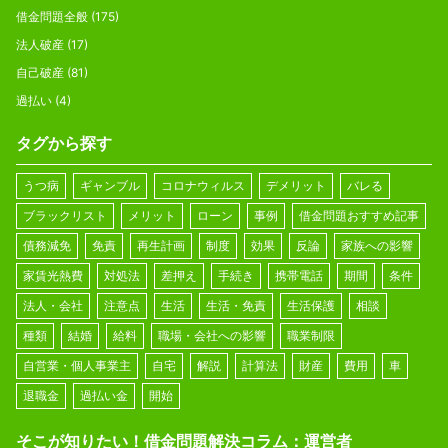
借金問題全般
(175)
法人破産
(17)
自己破産
(81)
過払い
(4)
タグから探す
うつ病
ギャンブル
コロナウィルス
デメリット
バレる
ブラックリスト
メリット
ローン
事例
借金問題おすすめ記事
債務減免
免責
再生計画
制度
効果
反論
家族への影響
家賃光熱費
対処法
差押え
手続き
携帯電話
期間
条件
法人・会社
注意点
生活
生活・免責
生活保護
相談
種類
結婚
給料
職場・会社への影響
職業制限
自営業・個人事業主
自宅
解説
計算法
財産
費用
車
退職金
過払い金
開始
そこが知りたい！借金問題解決コラム：運営者