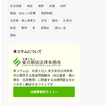
生活保護
相談
種類
結婚
給料
職場・会社への影響
職業制限
自営業・個人事業主
自宅
解説
計算法
財産
費用
車
退職金
過払い金
開始
本コラムについて
本コラムは、
弁護士法人 東京新宿法律事務
所
が運営する借金問題解決（自己破産・個人
再生・任意整理）に関連する法律問題を分か
りやすく解説するコラムです。
法律事務所サイトへ