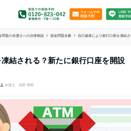
金問題の弁護士への法律相談
借金問題全般
自己破産により銀行口座を凍結さ
を凍結される？新たに銀行口座を開設
弁護士 境野 秀昭