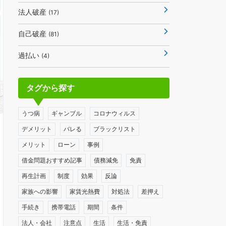
法人破産
(17)
自己破産
(81)
過払い
(4)
タグから探す
うつ病
ギャンブル
コロナウィルス
デメリット
バレる
ブラックリスト
メリット
ローン
事例
借金問題おすすめ記事
債務減免
免責
再生計画
制度
効果
反論
家族への影響
家賃光熱費
対処法
差押え
手続き
携帯電話
期間
条件
法人・会社
注意点
生活
生活・免責