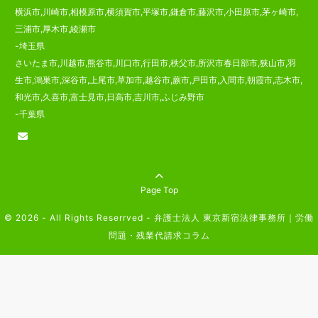
横浜市,川崎市,相模原市,横須賀市,平塚市,鎌倉市,藤沢市,小田原市,茅ヶ崎市,
三浦市,厚木市,綾瀬市
-埼玉県
さいたま市,川越市,熊谷市,川口市,行田市,秩父市,所沢市春日部市,狭山市,羽
生市,鴻巣市,深谷市,上尾市,草加市,越谷市,蕨市,戸田市,入間市,朝霞市,志木市,
和光市,久喜市,富士見市,日高市,吉川市,ふじみ野市
-千葉県
Page Top
© 2026 - All Rights Reserrved -
弁護士法人 東京新宿法律事務所｜労働
問題・残業代請求コラム