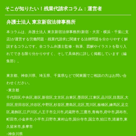
そこが知りたい！残業代請求コラム：運営者
弁護士法人 東京新宿法律事務所
本コラムは、弁護士法人 東京新宿法律事務所(新宿・大宮・横浜・千葉に支
店)が運営する労働問題・残業代請求に関連する法律問題を分かりやすく解
説するコラムです。全コラム弁護士監修・執筆、図解やイラストを取り入
れてできる限り分かりやすく、そして具体的に詳しく掲載しています（編
集部）。
東京都、神奈川県、埼玉県、千葉県などで関東圏でご相談の方はお問い合
わせください。
-東京都
千代田区,中央区,港区,新宿区,文京区,台東区,墨田区,江東区,品川区,目黒区,大
田区,世田谷区,渋谷区,中野区,杉並区,豊島区,北区,荒川区,板橋区,練馬区,足立
区,葛飾区,江戸川区,八王子市立川市,武蔵野市,三鷹市,青梅市,府中市,調布市,
町田市,小金井市,小平市,日野市,東村山市,国分寺市,国立市,狛江市,清瀬市,東
久留米市,多摩市
-神奈川県