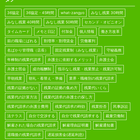
36協定
36協定・45時間
what-zangyo
みなし残業 30時間
みなし残業 40時間
みなし残業 50時間
セカンド・オピニオン
タイムカード
メモと日記
付加金
個人情報
働き方改革
前の職場にばれる
割増率・割増賃金
労働審判
名ばかり管理職（店長）
固定残業制（みなし残業）
守秘義務
年棒制の残業代請求
弁護士に依頼するメリット
弁護士会
弁護士照会
成功報酬制
指示なし残業・残業禁止・残業許可制
早朝残業
朝礼・着替え・準備
業界・職種別の残業代請求
残業の証拠がない
残業の証拠の集め方
残業代いくら
残業代の計算方法
残業代請求の弁護士の探し方
残業代請求の弁護士費用
残業代請求の時効
残業拒否
民事訴訟
法テラス
自分で交渉する
自分で残業代請求する
裁量労働制
解雇された場合の残業代請求
解雇理由証明書
解雇通知書
退職後の残業代請求
遅延損害金(遅延利息)