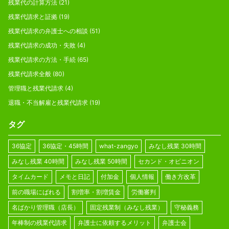
残業代の計算方法
(21)
残業代請求と証拠
(19)
残業代請求の弁護士への相談
(51)
残業代請求の成功・失敗
(4)
残業代請求の方法・手続
(65)
残業代請求全般
(80)
管理職と残業代請求
(4)
退職・不当解雇と残業代請求
(19)
タグ
36協定
36協定・45時間
what-zangyo
みなし残業 30時間
みなし残業 40時間
みなし残業 50時間
セカンド・オピニオン
タイムカード
メモと日記
付加金
個人情報
働き方改革
前の職場にばれる
割増率・割増賃金
労働審判
名ばかり管理職（店長）
固定残業制（みなし残業）
守秘義務
年棒制の残業代請求
弁護士に依頼するメリット
弁護士会