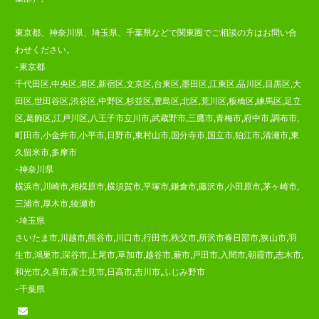
東京都、神奈川県、埼玉県、千葉県などで関東圏でご相談の方はお問い合
わせください。
-東京都
千代田区,中央区,港区,新宿区,文京区,台東区,墨田区,江東区,品川区,目黒区,大
田区,世田谷区,渋谷区,中野区,杉並区,豊島区,北区,荒川区,板橋区,練馬区,足立
区,葛飾区,江戸川区,八王子市立川市,武蔵野市,三鷹市,青梅市,府中市,調布市,
町田市,小金井市,小平市,日野市,東村山市,国分寺市,国立市,狛江市,清瀬市,東
久留米市,多摩市
-神奈川県
横浜市,川崎市,相模原市,横須賀市,平塚市,鎌倉市,藤沢市,小田原市,茅ヶ崎市,
三浦市,厚木市,綾瀬市
-埼玉県
さいたま市,川越市,熊谷市,川口市,行田市,秩父市,所沢市春日部市,狭山市,羽
生市,鴻巣市,深谷市,上尾市,草加市,越谷市,蕨市,戸田市,入間市,朝霞市,志木市,
和光市,久喜市,富士見市,日高市,吉川市,ふじみ野市
-千葉県