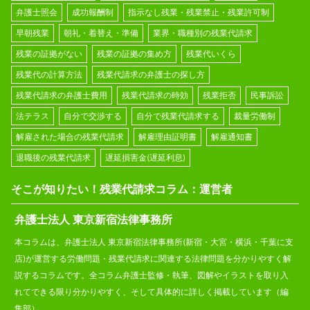
弁護士照会
成功報酬制
指示なし残業・残業禁止・残業許可制
早朝残業
朝礼・着替え・準備
業界・職種別の残業代請求
残業の証拠がない
残業の証拠の集め方
残業代いくら
残業代の計算方法
残業代請求の弁護士の探し方
残業代請求の弁護士費用
残業代請求の時効
残業拒否
民事訴訟
法テラス
自分で交渉する
自分で残業代請求する
裁量労働制
解雇された場合の残業代請求
解雇理由証明書
解雇通知書
退職後の残業代請求
遅延損害金(遅延利息)
そこが知りたい！残業代請求コラム：運営者
弁護士法人 東京新宿法律事務所
本コラムは、弁護士法人 東京新宿法律事務所(新宿・大宮・横浜・千葉に支
店)が運営する労働問題・残業代請求に関連する法律問題を分かりやすく解
説するコラムです。全コラム弁護士監修・執筆、図解やイラストを取り入
れてできる限り分かりやすく、そして具体的に詳しく掲載しています（編
集部）。