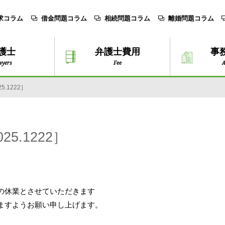
求コラム
借金問題コラム
相続問題コラム
離婚問題コラム
護士
弁護士費用
事
wyers
Fee
A
.1222］
5.1222］
の休業とさせていただきます
ますようお願い申し上げます。