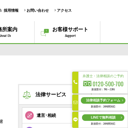
採用情報
お問い合わせ
アクセス
務所案内
お客様サポート
bout Us
Support
弁護士・法律相談のご予約
0120-500-700
新規受付：7時～22時
法律サービス
法律相談予約フォーム
新規受付：24時間対応
遺言･相続
LINEで無料相談
慮
新規受付：24時間対応