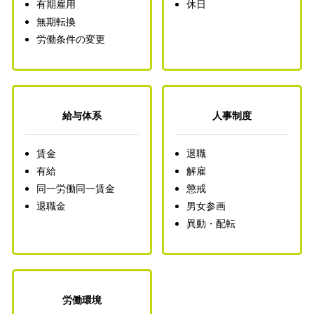
有期雇用
休日
無期転換
労働条件の変更
給与体系
人事制度
賃金
退職
有給
解雇
同一労働同一賃金
懲戒
退職金
男女参画
異動・配転
労働環境