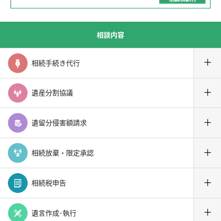
相談内容
＋
相続手続き代行
＋
遺産分割協議
＋
遺留分侵害額請求
＋
相続放棄・限定承認
＋
相続税申告
＋
遺言作成･執行