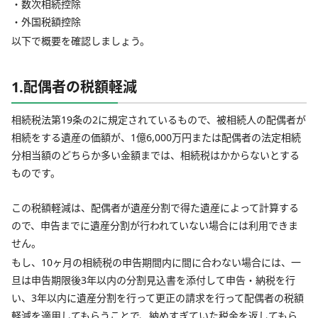
・数次相続控除
・外国税額控除
以下で概要を確認しましょう。
1.配偶者の税額軽減
相続税法第19条の2に規定されているもので、被相続人の配偶者が
相続をする遺産の価額が、1億6,000万円または配偶者の法定相続
分相当額のどちらか多い金額までは、相続税はかからないとする
ものです。
この税額軽減は、配偶者が遺産分割で得た遺産によって計算する
ので、申告までに遺産分割が行われていない場合には利用できま
せん。
もし、10ヶ月の相続税の申告期間内に間に合わない場合には、一
旦は申告期限後3年以内の分割見込書を添付して申告・納税を行
い、3年以内に遺産分割を行って更正の請求を行って配偶者の税額
軽減を適用してもらうことで、納めすぎていた税金を返してもら