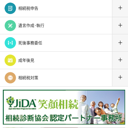
＋
相続税申告
＋
遺言作成･執行
＋
死後事務委任
＋
成年後見
＋
相続税対策