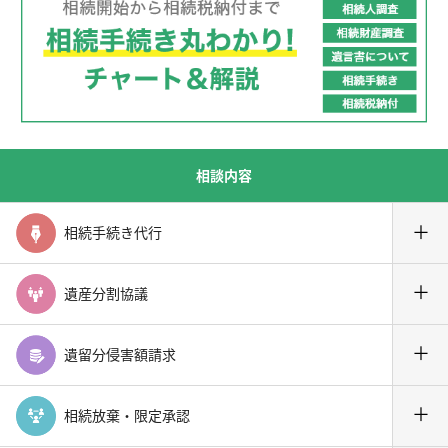
相談内容
＋
相続手続き代行
＋
遺産分割協議
＋
遺留分侵害額請求
＋
相続放棄・限定承認