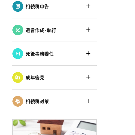
＋
相続税申告
＋
遺言作成･執行
＋
死後事務委任
＋
成年後見
＋
相続税対策