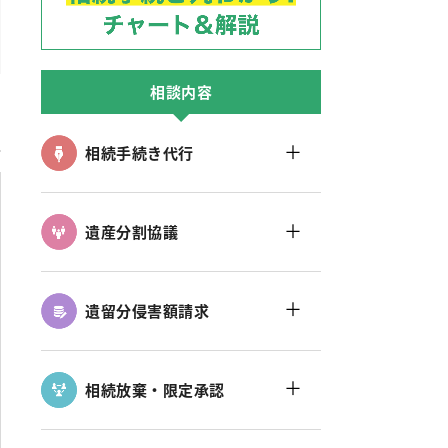
相談内容
＋
相続手続き代行
＋
遺産分割協議
＋
遺留分侵害額請求
＋
相続放棄・限定承認