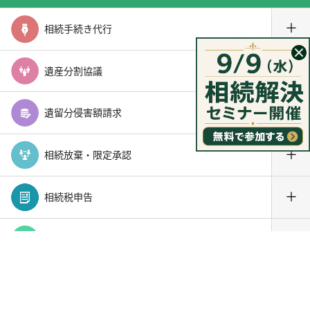
＋
相続手続き代行
＋
遺産分割協議
＋
遺留分侵害額請求
＋
相続放棄・限定承認
＋
相続税申告
＋
遺言作成･執行
初回相談無料
東京新宿法律事務所に問い合わせる
（新宿・横浜・大宮・千葉の4か所で弁護士と面談可）
＋
死後事務委任