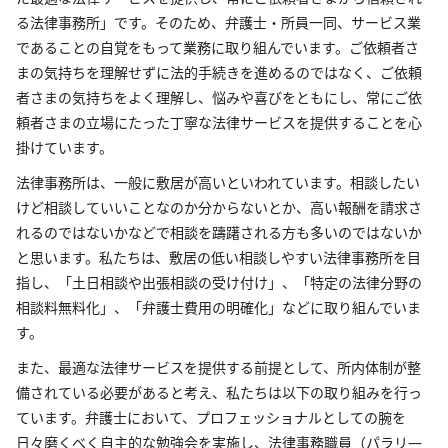
る法律事務所」です。そのため、弁護士・所員一同、サービス業
であることの自覚をもって業務に取り組んでいます。ご依頼者さ
まの気持ちを理解せずに法的手続きを進めるのではなく、ご依頼
者さまの気持ちをよく理解し、悩みや喜びをともにし、常にご依
頼者さまの立場にたった丁寧な法律サービスを提供することを心
掛けています。
法律事務所は、一般に敷居が高いといわれています。相談したい
けど相談していいことなのか分からないとか、高い報酬を請求さ
れるのではないかなどで相談を躊躇される方も多いのではないか
と思います。私たちは、敷居の低い相談しやすい法律事務所を目
指し、「土日相談や出張相談の受け付け」、「特定の法律分野の
相談料無料化」、「弁護士費用の明確化」などに取り組んでいま
す。
また、最適な法律サービスを提供する前提として、所内体制が整
備されている必要があると考え、私たちは以下の取り組みを行っ
ています。弁護士において、プロフェッショナルとしての腕を
日々磨くべく自主的な勉強会を実施し、法律事務職員（パラリ―