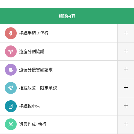
相談内容
＋
相続手続き代行
＋
遺産分割協議
＋
遺留分侵害額請求
＋
相続放棄・限定承認
＋
相続税申告
＋
遺言作成･執行