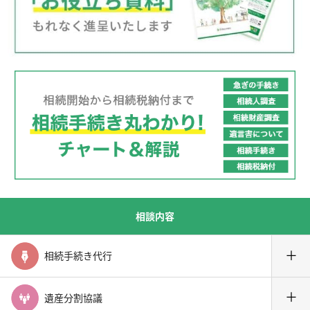
相談内容
＋
相続手続き代行
＋
遺産分割協議