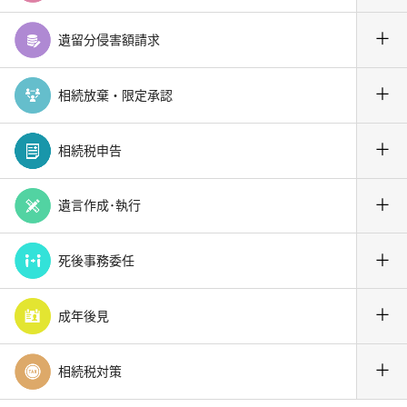
＋
遺留分侵害額請求
＋
相続放棄・限定承認
＋
相続税申告
＋
遺言作成･執行
＋
死後事務委任
＋
成年後見
＋
相続税対策