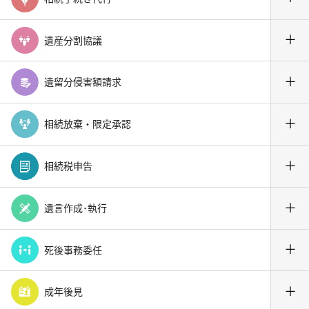
＋
遺産分割協議
＋
遺留分侵害額請求
＋
相続放棄・限定承認
＋
相続税申告
＋
遺言作成･執行
＋
死後事務委任
＋
成年後見