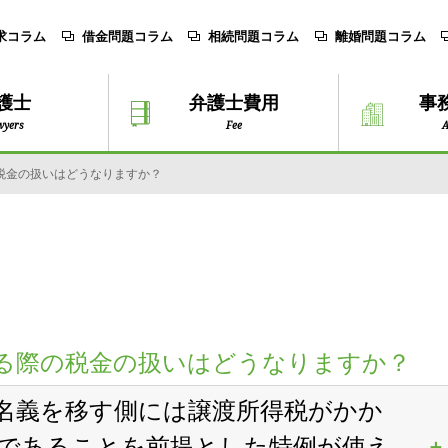
求コラム
借金問題コラム
相続問題コラム
離婚問題コラム
護士
弁護士費用
事
wyers
Fee
A
税金の扱いはどうなりますか？
る際の税金の扱いはどうなりますか？
名義を移す側には譲渡所得税がかか
であることを前提とした特例が使え