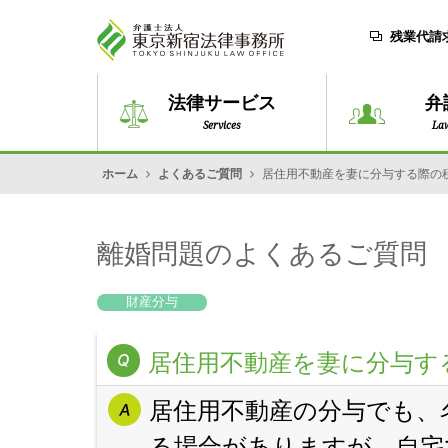
残業代請
法律サービス
弁
Services
La
ホーム
よくあるご質問
居住用不動産を妻に分与する際の
離婚問題のよくあるご質問
財産分与
居住用不動産を妻に分与す
居住用不動産の分与でも、
る場合がありますが、自宅