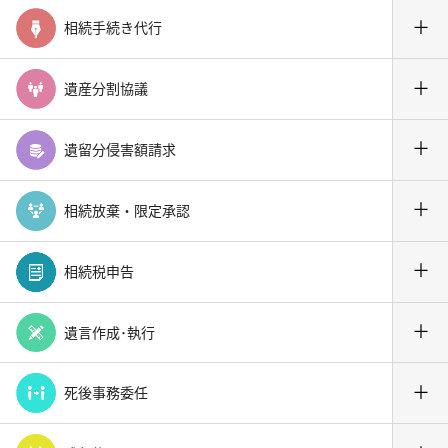
＋
相続手続き代行
＋
遺産分割協議
＋
遺留分侵害額請求
＋
相続放棄・限定承認
＋
相続税申告
＋
遺言作成･執行
＋
死後事務委任