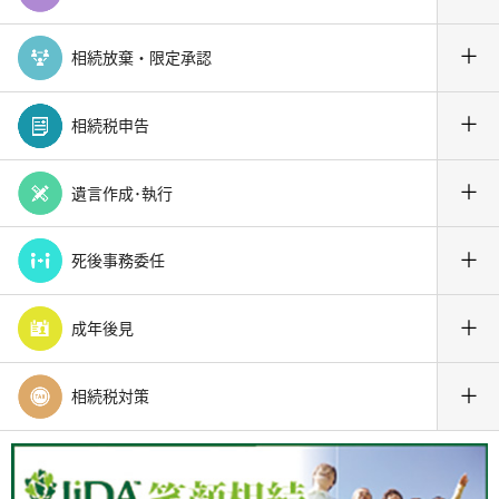
＋
相続放棄・限定承認
＋
相続税申告
＋
遺言作成･執行
＋
死後事務委任
＋
成年後見
＋
相続税対策