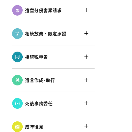
＋
遺留分侵害額請求
＋
相続放棄・限定承認
＋
相続税申告
＋
遺言作成･執行
＋
死後事務委任
＋
成年後見