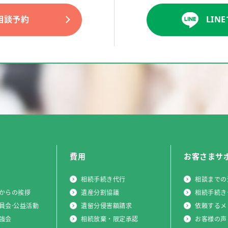
相談予約
LIN
費用
お客さまサ
相続手続き代行
相談までの
からの挨拶
遺産分割協議
相続手続き
員会·公益活動
遺留分侵害額請求
依頼するメ
強会
相続放棄・限定承認
お客様の声