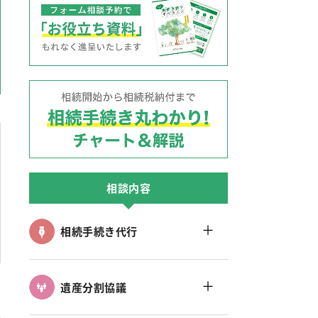
相談内容
＋
相続手続き代行
＋
遺産分割協議