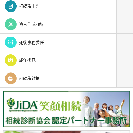
＋
相続税申告
＋
遺言作成･執行
＋
死後事務委任
＋
成年後見
＋
相続税対策