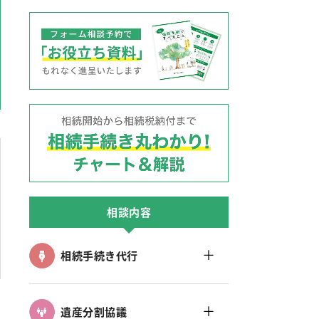
相談内容
＋
相続手続き代行
＋
遺産分割協議