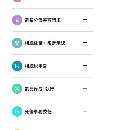
＋
遺留分侵害額請求
＋
相続放棄・限定承認
＋
相続税申告
＋
遺言作成･執行
＋
死後事務委任