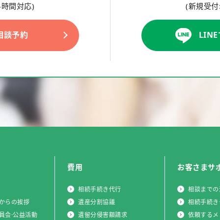
4時間対応)
(新規受付
相談予約
LIN
費用
お客さまサ
相続手続き代行
相談までの
からの挨拶
遺産分割協議
相続手続き
員会·公益活動
遺留分侵害額請求
依頼するメ