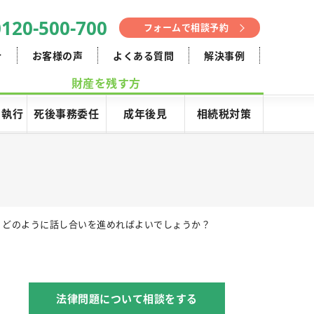
0120-418-002
フォームで相談予約
介
お客様の声
よくある質問
解決事例
財産を残す方
･執行
死後事務委任
成年後見
相続税対策
。どのように話し合いを進めればよいでしょうか？
法律問題について相談をする