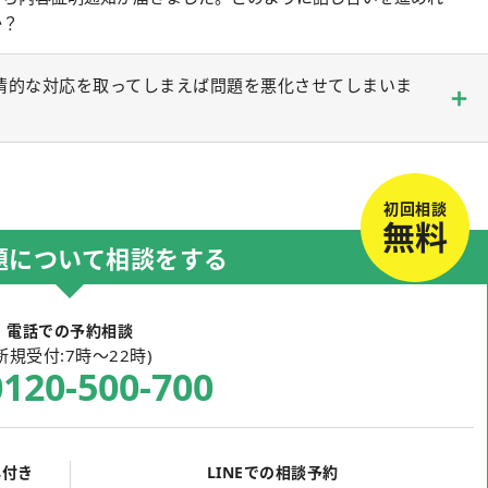
か？
情的な対応を取ってしまえば問題を悪化させてしまいま
初回相談
無料
題について相談をする
電話での予約相談
新規受付:7時～22時)
0120-418-002
典付き
LINEでの相談予約