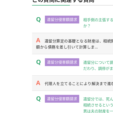
遺留分侵害額請求
相手側の主張す
か？
遺留分算定の基礎となる財産は、相続
額から債務を差し引いて計算しま…
遺留分侵害額請求
遺留分について
だわり、調停が
代理人を立てることにより解決まで進
遺留分侵害額請求
遺留分では、死
相続させるとい
男は夫の財産を