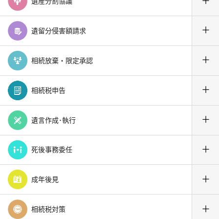
＋
遺産分割協議
＋
遺留分侵害額請求
＋
相続放棄・限定承認
＋
相続税申告
＋
遺言作成･執行
＋
死後事務委任
＋
成年後見
＋
相続税対策