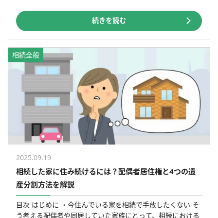
ントとは？ 目次 【Cross Talk 】兄弟姉妹 […]
続きを読む
相続全般
2025.09.19
相続した家に住み続けるには？配偶者居住権と4つの遺
産分割方法を解説
目次 はじめに ・今住んでいる家を相続で手放したくない そ
う考える配偶者や同居していた家族にとって、相続における