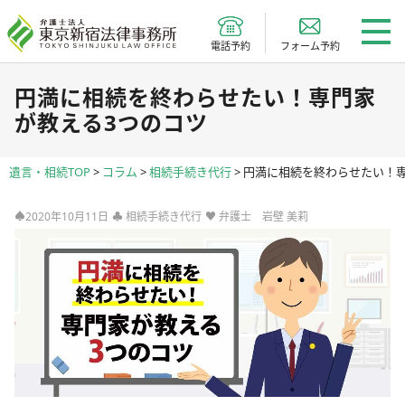
電話予約
フォーム予約
円満に相続を終わらせたい！専門家
が教える3つのコツ
遺言・相続TOP
>
コラム
>
相続手続き代行
>
円満に相続を終わらせたい！専
♠2020年10月11日
♣
相続手続き代行
♥
弁護士 岩壁 美莉