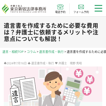
電話予約
フォーム予約
遺言書を作成するために必要な費用
は？弁護士に依頼するメリットや注
意点についても解説！
遺言・相続TOP
>
コラム
>
遺言書作成・執行
>
遺言書を作成するために必
♠2024年7月16日
♣
遺言書作成・執行
♥
弁護士 境野 秀昭