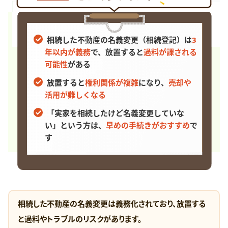
相続した不動産の名義変更（相続登記）は
3
年以内が義務
で、
放置すると
過料が課される
可能性
がある
放置すると
権利関係が複雑
になり、
売却や
活用が難しくなる
「実家を相続したけど名義変更していな
い」という方は、
早めの手続きがおすすめ
で
す
相続した不動産の名義変更は義務化されており、放置する
と過料やトラブルのリスクがあります。