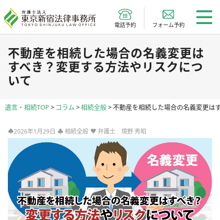
電話予約
フォーム予約
不動産を相続した場合の名義変更は
すべき？変更する方法やリスクにつ
いて
遺言・相続TOP
>
コラム
>
相続全般
>
不動産を相続した場合の名義変更は
♠2026年1月29日
♣
相続全般
♥
弁護士 境野 秀昭