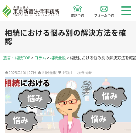
電話予約
フォーム予約
相続における悩み別の解決方法を確
認
遺言・相続TOP
>
コラム
>
相続全般
>
相続における悩み別の解決方法を確
♠2025年10月27日
♣
相続全般
♥
弁護士 境野 秀昭