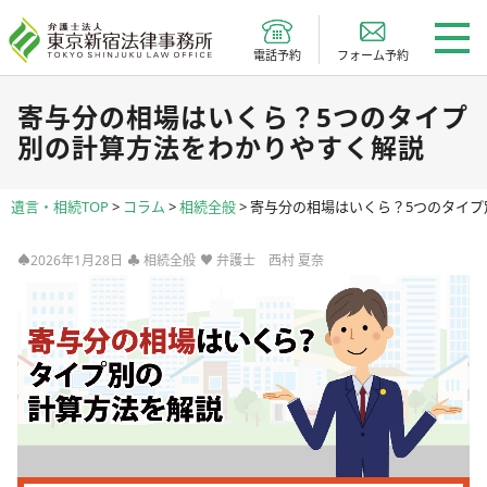
電話予約
フォーム予約
寄与分の相場はいくら？5つのタイプ
別の計算方法をわかりやすく解説
遺言・相続TOP
>
コラム
>
相続全般
>
寄与分の相場はいくら？5つのタイプ
♠2026年1月28日
♣
相続全般
♥
弁護士 西村 夏奈