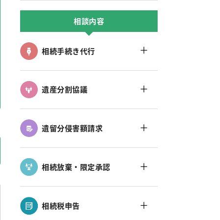
相談内容
＋
相続手続き代行
＋
遺産分割協議
＋
遺留分侵害額請求
＋
相続放棄・限定承認
＋
相続税申告