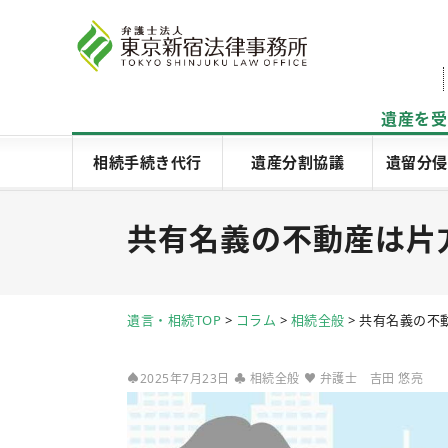
遺産を受
相続手続き代行
遺産分割協議
遺留分侵
共有名義の不動産は片
遺言・相続TOP
>
コラム
>
相続全般
>
共有名義の不
♠2025年7月23日
♣
相続全般
♥
弁護士 吉田 悠亮