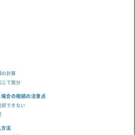
額の計算
応じて按分
た場合の相続の注意点
売却できない
要
処方法