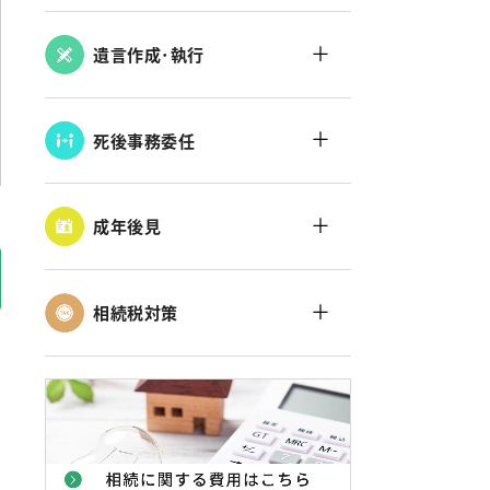
＋
遺言作成･執行
＋
死後事務委任
＋
成年後見
＋
相続税対策