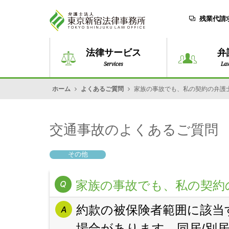
残業代請
法律サービス
弁
Services
La
ホーム
よくあるご質問
家族の事故でも、私の契約の弁護
交通事故のよくあるご質問
その他
家族の事故でも、私の契約
約款の被保険者範囲に該当
場合があります。同居/別