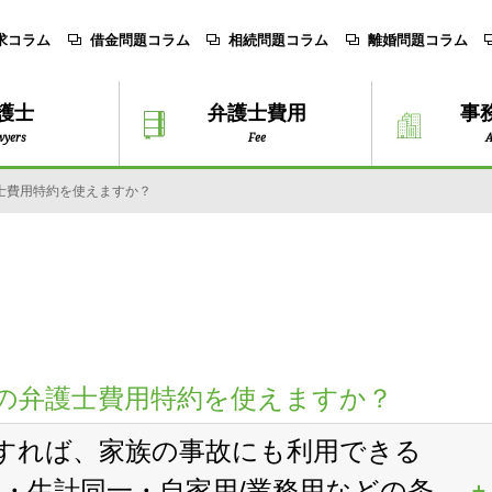
求コラム
借金問題コラム
相続問題コラム
離婚問題コラム
護士
弁護士費用
事
wyers
Fee
A
士費用特約を使えますか？
の弁護士費用特約を使えますか？
すれば、家族の事故にも利用できる
居・生計同一・自家用/業務用などの条