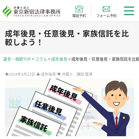
電話予約
フォーム予約
成年後見・任意後見・家族信託を比
較しよう！
遺言・相続TOP
>
コラム
>
成年後見
>
成年後見・任意後見・家族信託を比
♠2024年3月22日
♣
成年後見
♥
弁護士 鎌田 隆博