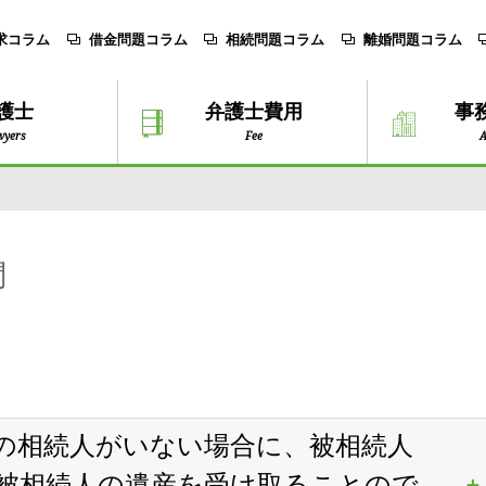
求コラム
借金問題コラム
相続問題コラム
離婚問題コラム
護士
弁護士費用
事
wyers
Fee
A
問
の相続人がいない場合に、被相続人
被相続人の遺産を受け取ることので