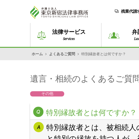
残業代請
法律サービス
弁
Services
La
ホーム
よくあるご質問
特別縁故者とは何ですか？
遺言・相続のよくあるご質
その他
特別縁故者とは何ですか？
特別縁故者とは、被相続人
と特別の縁故を持つ人が、