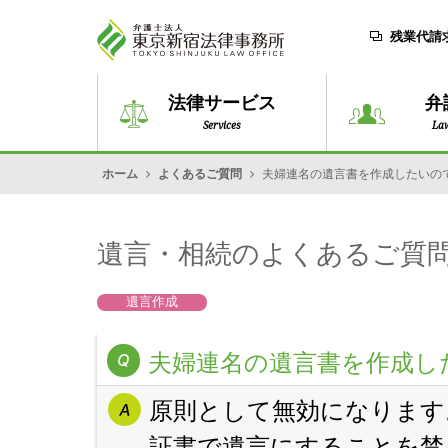
残業代請
法律サービス
弁
Services
La
ホーム
よくあるご質問
夫婦連名の遺言書を作成したいの
遺言・相続のよくあるご質
遺言作成
夫婦連名の遺言書を作成し
原則として無効になります
証書で遺言にすることを禁