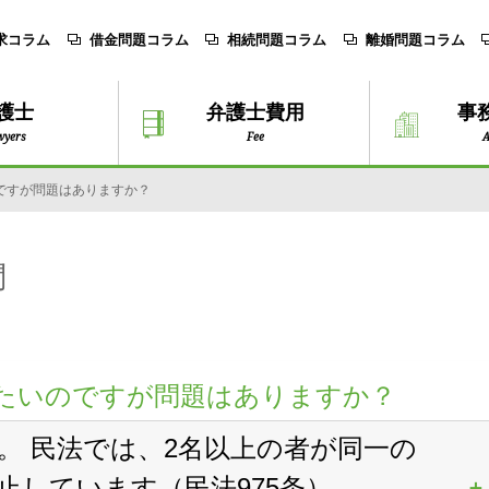
求コラム
借金問題コラム
相続問題コラム
離婚問題コラム
護士
弁護士費用
事
wyers
Fee
A
ですが問題はありますか？
問
たいのですが問題はありますか？
。 民法では、2名以上の者が同一の
止しています（民法975条）。