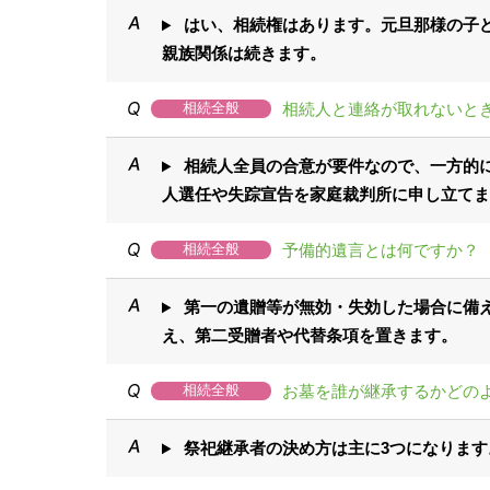
はい、相続権はあります。元旦那様の子
親族関係は続きます。
相続人と連絡が取れないと
相続全般
相続人全員の合意が要件なので、一方的に
人選任や失踪宣告を家庭裁判所に申し立てま
予備的遺言とは何ですか？
相続全般
第一の遺贈等が無効・失効した場合に備え
え、第二受贈者や代替条項を置きます。
お墓を誰が継承するかどの
相続全般
祭祀継承者の決め方は主に3つになります