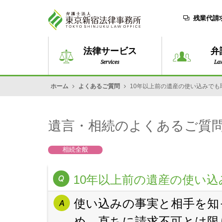
残業代請
法律サービス
弁
Services
La
ホーム
よくあるご質問
10年以上前の遺産の使い込みでも
遺言・相続のよくあるご質
相続全般
10年以上前の遺産の使い
使い込みの事実と相手を知
め、直ちに請求不可とは限