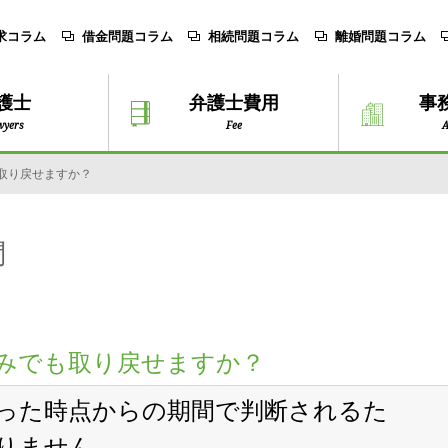
求コラム
借金問題コラム
相続問題コラム
離婚問題コラム
護士
弁護士費用
事
wyers
Fee
A
取り戻せますか？
問
込みでも取り戻せますか？
った時点からの期間で判断されるた
りません。